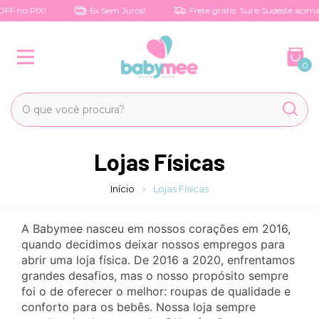
F no PIX!
6x Sem Juros!
Frete grátis: Sul e Sudeste acima 
0
Lojas Físicas
Início
Lojas Físicas
A Babymee nasceu em nossos corações em 2016,
quando decidimos deixar nossos empregos para
abrir uma loja física. De 2016 a 2020, enfrentamos
grandes desafios, mas o nosso propósito sempre
foi o de oferecer o melhor: roupas de qualidade e
conforto para os bebês. Nossa loja sempre